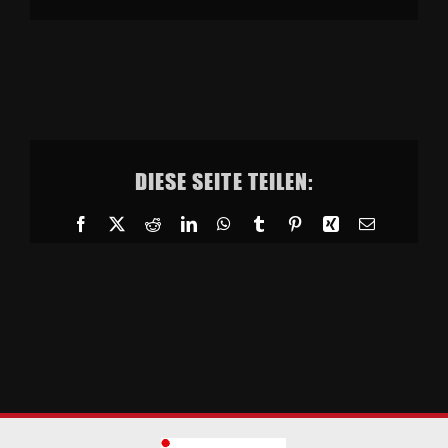
DIESE SEITE TEILEN:
Facebook
X
Reddit
LinkedIn
WhatsApp
Tumblr
Pinterest
Xing
E-
Mail