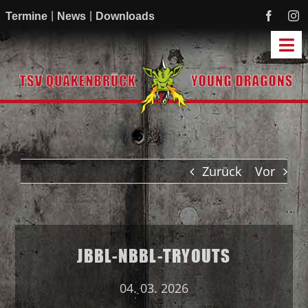
Zum
Termine
News
Downloads
Inhalt
springen
Tog
Navi
Start
Mannschaften
Academy
Zurück
Vor
Mitmachen
Sponsoren
Verein
JBBL-NBBL-TRYOUTS
04. 03. 2026