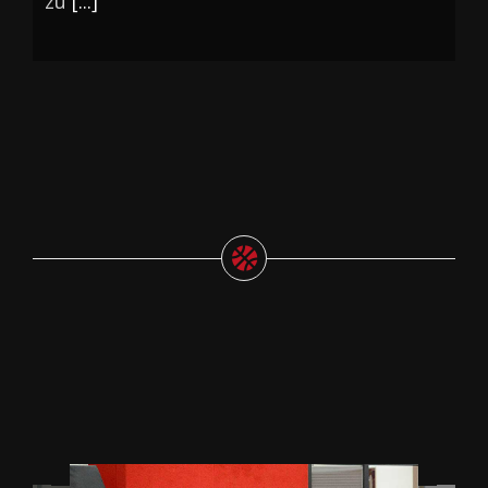
zu
[...]