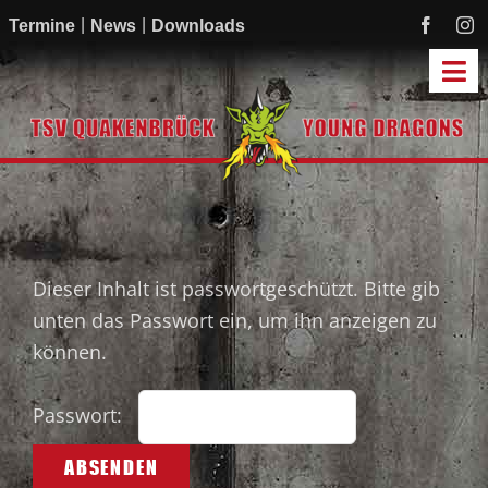
Zum
Termine
News
Downloads
Inhalt
springen
Tog
Navi
Start
Mannschaften
Academy
Mitmachen
Dieser Inhalt ist passwortgeschützt. Bitte gib
unten das Passwort ein, um ihn anzeigen zu
Sponsoren
können.
Verein
Passwort: