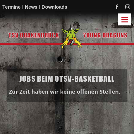
Zum
Termine
News
Downloads
Inhalt
springen
Tog
Navi
Start
Mannschaften
Academy
JOBS BEIM QTSV-BASKETBALL
Mitmachen
Sponsoren
Zur Zeit haben wir keine offenen Stellen.
Verein