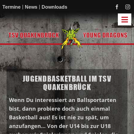
Zum
Termine
News
Downloads
Inhalt
springen
Tog
Navi
Start
Mannschaften
Academy
JUGENDBASKETBALL IM TSV
Mitmachen
QUAKENBRÜCK
Sponsoren
Verein
Wenn Du interessiert an Ballsportarten
bist, dann probiere doch auch einmal
Basketball aus! Es ist nie zu spät, um
anzufangen… Von der U14 bis zur U18