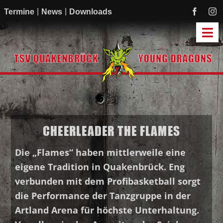
Zum
Termine
News
Downloads
Inhalt
springen
Tog
Navi
Start
Mannschaften
Academy
CHEERLEADER THE FLAMES
Mitmachen
Sponsoren
Die „Flames“ haben mittlerweile eine
Verein
eigene Tradition in Quakenbrück. Eng
verbunden mit dem Profibasketball sorgt
die Performance der Tanzgruppe in der
Artland Arena für höchste Unterhaltung.