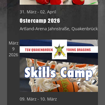
31. März
-
02. April
Ostercamp 2026
Artland-Arena
Jahnstraße, Quakenbrück
März
9
2026
09. März
-
10. März