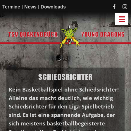
Zum
Termine
News
Downloads
Inhalt
springen
Tog
Navi
Start
Mannschaften
Academy
SCHIEDSRICHTER
Mitmachen
Sponsoren
Kein Basketballspiel ohne Schiedsrichter!
Verein
Alleine das macht deutlich, wie wichtig
Schiedsrichter für den Liga-Spielbetrieb
sind. Es ist eine spannende Aufgabe, der
sich meistens basketballbegeisterte