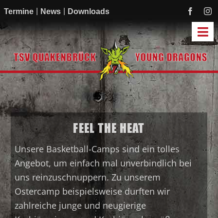
Zum
Termine
News
Downloads
Inhalt
springen
Tog
Navi
Start
Mannschaften
Academy
FEEL THE HEAT
Mitmachen
Sponsoren
Unsere Basketball-Camps sind ein tolles
Verein
Angebot, um einfach mal unverbindlich bei
uns reinzuschnuppern. Zu unserem
Ostercamp beispielsweise durften wir
zahlreiche junge und neugierige