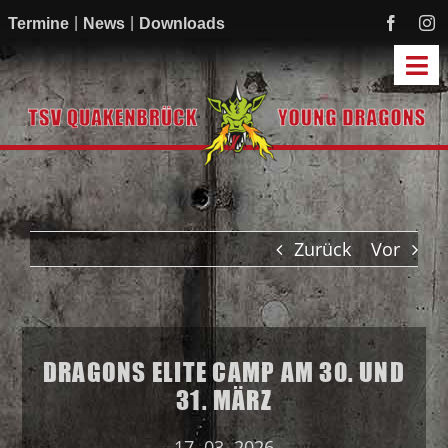
Zum
Termine
News
Downloads
Inhalt
springen
Tog
Navi
Start
Mannschaften
Academy
Zurück
Vor
Mitmachen
Sponsoren
Verein
DRAGONS ELITE CAMP AM 30. UND
31. MÄRZ
17. 03. 2026