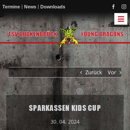
Zum
Termine
News
Downloads
Inhalt
springen
Tog
Navi
Start
Mannschaften
Academy
Zurück
Vor
Mitmachen
Sponsoren
Verein
SPARKASSEN KIDS CUP
30. 04. 2024