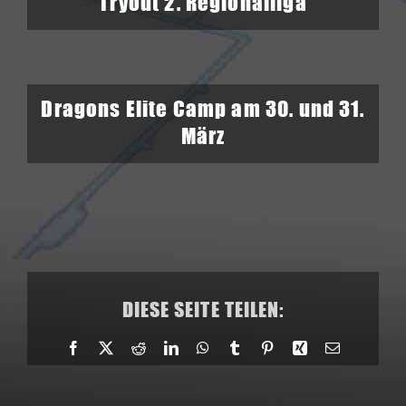
Tryout 2. Regionalliga
Dragons Elite Camp am 30. und 31.
März
DIESE SEITE TEILEN:
Facebook
X
Reddit
LinkedIn
WhatsApp
Tumblr
Pinterest
Xing
E-
Mail